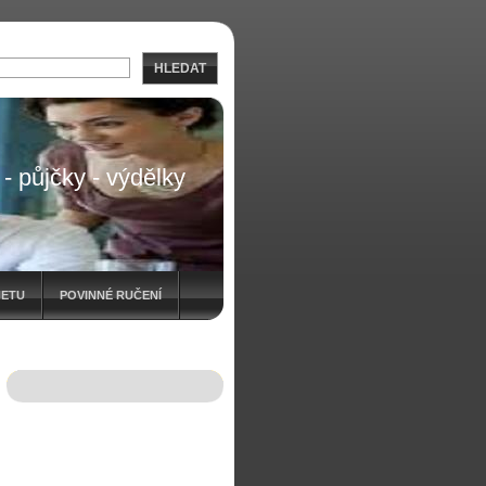
HLEDAT
- půjčky - výdělky
NETU
POVINNÉ RUČENÍ
CE
NÍ OBÁLEK BEZ POPLATKU
BOL