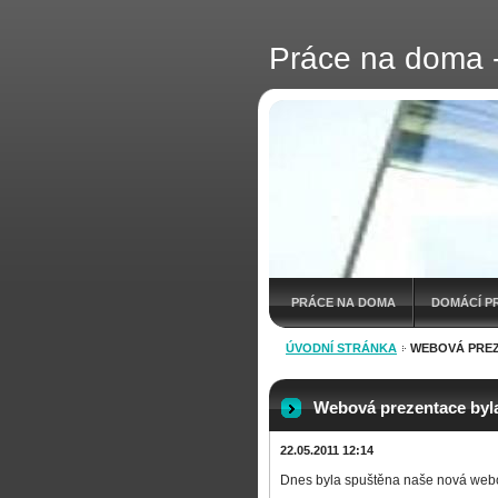
Práce na doma 
PRÁCE NA DOMA
DOMÁCÍ P
ÚVODNÍ STRÁNKA
WEBOVÁ PREZ
SMS SOUTĚŽE O PENÍZE
VÝDĚ
PRÁCE DOMA BEZ PODVODU A BE
Webová prezentace byl
22.05.2011 12:14
KOMPLETACE VÝROBKŮ DOMA BE
Dnes byla spuštěna naše nová web