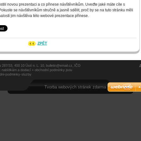
OVAČKAMI A ODESÍLÁNÍ POŠTOU
INFORMACE PRO ZÁJEMCE ZE SLOVENSKA
ustili novou prezentaci a co přinese návštěvníkům. Uveďte jaké máte cíle s
okuste se návštěvníkům stručně a jasně sdělit, proč by se na tuto stránku měli
nalosti jim návštěva této webové prezentace přinese.
OBCHODNÍ PODMÍNKY - SLUŽBY
ZÍSKEJTE ZDARMA BONUS A PENÍZE ZPĚT
ZPĚT
 287/33, 400 10 Ústí n. L. 10, bulletin@email.cz, IČO
k nabídkám a dodací + obchodní podmínky jsou
odni-podminky-sluzby
Tvorba webových stránek zdarma