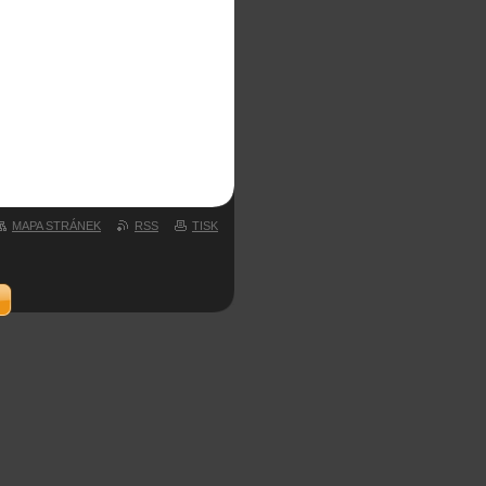
 ZA VAŠE NÁKUPY
OSVČ
MAPA STRÁNEK
RSS
TISK